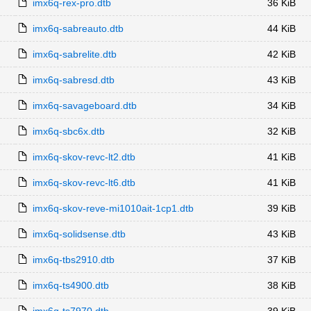
imx6q-rex-pro.dtb
36 KiB
imx6q-sabreauto.dtb
44 KiB
imx6q-sabrelite.dtb
42 KiB
imx6q-sabresd.dtb
43 KiB
imx6q-savageboard.dtb
34 KiB
imx6q-sbc6x.dtb
32 KiB
imx6q-skov-revc-lt2.dtb
41 KiB
imx6q-skov-revc-lt6.dtb
41 KiB
imx6q-skov-reve-mi1010ait-1cp1.dtb
39 KiB
imx6q-solidsense.dtb
43 KiB
imx6q-tbs2910.dtb
37 KiB
imx6q-ts4900.dtb
38 KiB