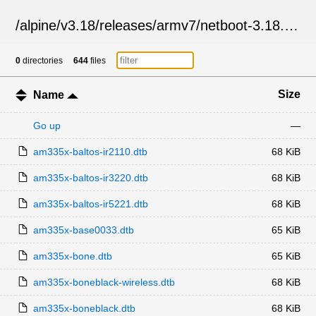
/
alpine
/
v3.18
/
releases
/
armv7
/
netboot-3.18.10
/
dt
0
directories
644
files
Size
Name
Go up
—
am335x-baltos-ir2110.dtb
68 KiB
am335x-baltos-ir3220.dtb
68 KiB
am335x-baltos-ir5221.dtb
68 KiB
am335x-base0033.dtb
65 KiB
am335x-bone.dtb
65 KiB
am335x-boneblack-wireless.dtb
68 KiB
am335x-boneblack.dtb
68 KiB