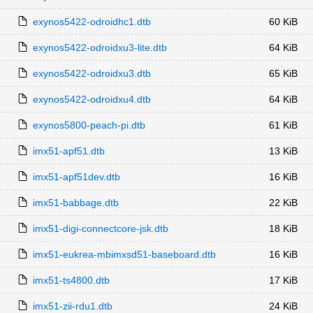
exynos5422-odroidhc1.dtb
60 KiB
exynos5422-odroidxu3-lite.dtb
64 KiB
exynos5422-odroidxu3.dtb
65 KiB
exynos5422-odroidxu4.dtb
64 KiB
exynos5800-peach-pi.dtb
61 KiB
imx51-apf51.dtb
13 KiB
imx51-apf51dev.dtb
16 KiB
imx51-babbage.dtb
22 KiB
imx51-digi-connectcore-jsk.dtb
18 KiB
imx51-eukrea-mbimxsd51-baseboard.dtb
16 KiB
imx51-ts4800.dtb
17 KiB
imx51-zii-rdu1.dtb
24 KiB