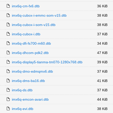
imx6q-cm-fx6.dtb
36 KiB
imx6q-cubox-i-emmc-som-v15.dtb
38 KiB
imx6q-cubox-i-som-v15.dtb
38 KiB
imx6q-cubox-i.dtb
37 KiB
imx6q-dfi-fs700-m60.dtb
34 KiB
imx6q-dhcom-pdk2.dtb
47 KiB
imx6q-display5-tianma-tm070-1280x768.dtb
39 KiB
imx6q-dmo-edmqmx6.dtb
37 KiB
imx6q-dms-ba16.dtb
41 KiB
imx6q-ds.dtb
37 KiB
imx6q-emcon-avari.dtb
44 KiB
imx6q-evi.dtb
38 KiB